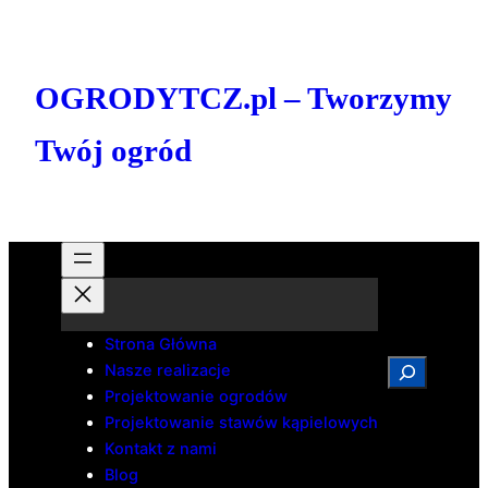
Przejdź
do
treści
OGRODYTCZ.pl – Tworzymy
Twój ogród
Strona Główna
Search
Nasze realizacje
Projektowanie ogrodów
Projektowanie stawów kąpielowych
Kontakt z nami
Blog