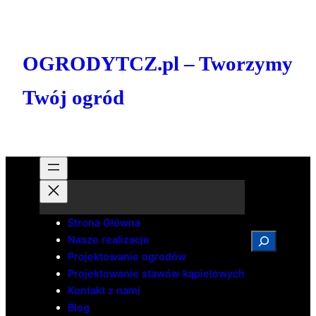
Przejdź
do
treści
OGRODYTCZ.pl – Tworzymy
Twój ogród
Strona Główna
Search
Nasze realizacje
Projektowanie ogrodów
Projektowanie stawów kąpielowych
Kontakt z nami
Blog